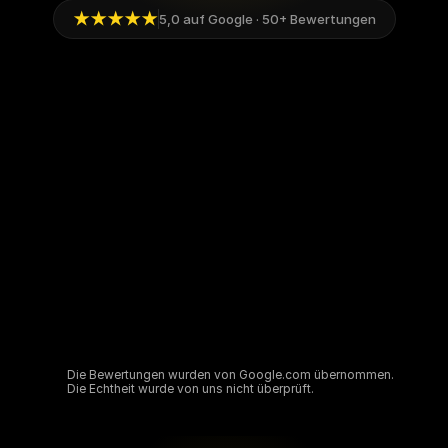
★★★★★
5,0 auf Google · 50+ Bewertungen
★★★★★
Ich hatte einen unverschuldeten Verkehrsunfall und brauchte
dringend Hilfe von erfahrenen Gutachtern. Auf der Suche na
KFZ Gutachter bin ich auf eine sehr gute Bewertung im Intern
gestoßen, habe mich für Herrn Hoseyni entschieden.
S.M Montageservice
Go
Monheim am Rhein
Die Bewertungen wurden von Google.com übernommen.
Die Echtheit wurde von uns nicht überprüft.