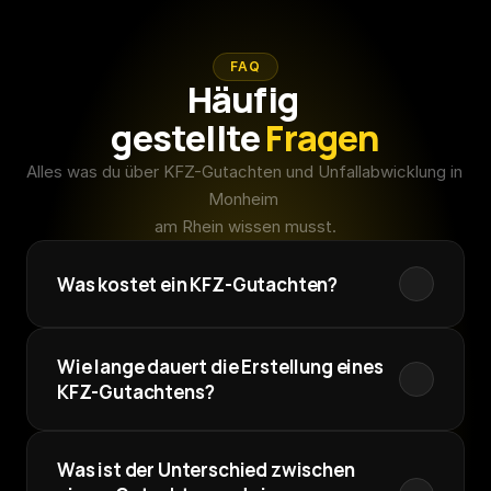
FAQ
Häufig 
gestellte 
Fragen
Alles was du über KFZ-Gutachten und Unfallabwicklung in 
Monheim 
am Rhein wissen musst.
Was kostet ein KFZ-Gutachten?
Wie lange dauert die Erstellung eines 
KFZ-Gutachtens?
Was ist der Unterschied zwischen 