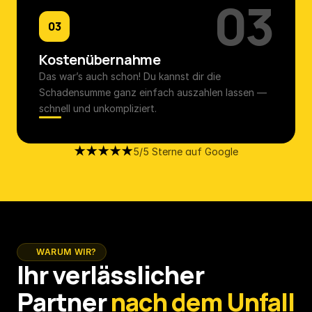
03
03
Kostenübernahme
Das war’s auch schon! Du kannst dir die 
Schadensumme ganz einfach auszahlen lassen — 
schnell und unkompliziert.
★★★★★
5/5 Sterne auf Google
WARUM WIR?
Ihr verlässlicher 
Partner 
nach dem Unfall