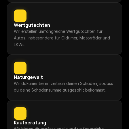
14.765,91 €
Wertgutachten
Der Hauptbeschädigungsbereich ist 
der Heckbereich rechts.
Wir erstellen umfangreiche Wertgutachten für 
Autos, insbesondere für Oldtimer, Motorräder und 
LKWs.
Naturgewalt
Wir dokumentieren zeitnah deinen Schaden, sodass 
du deine Schadensumme ausgezahlt bekommst.
6.929,42 €
Dem Beschädigten wurde von der 
Seite angefahren.
Kaufberatung
Wir bieten dir professionelle und umfangreiche 