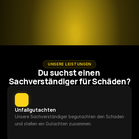
17.841,23 €
UNSERE LEISTUNGEN
Der Unfallverursacher furh gegen 
Du suchst einen 
das parkende Fahrzeug.
Sachverständiger für Schäden?
Unfallgutachten
Unsere Sachverständiger begutachten den Schaden 
und stellen ein Gutachten zusammen.